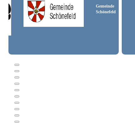
er
Gemeinde
n
Schönefeld