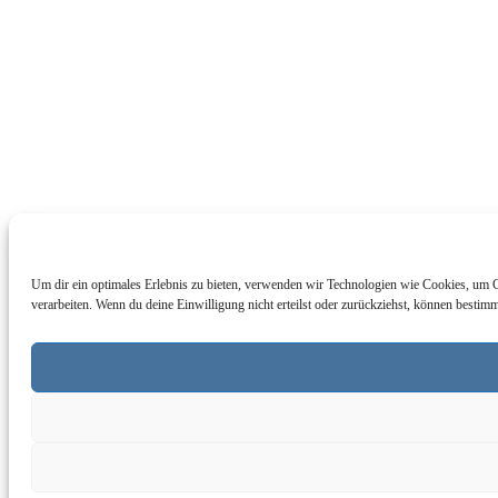
Um dir ein optimales Erlebnis zu bieten, verwenden wir Technologien wie Cookies, um G
verarbeiten. Wenn du deine Einwilligung nicht erteilst oder zurückziehst, können besti