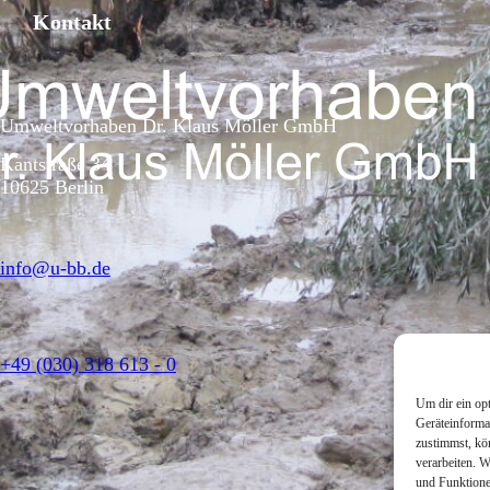
Kontakt
Umweltvorhaben Dr. Klaus Möller GmbH
Kantstraße 34
10625 Berlin
info@u-bb.de
+49 (030) 318 613 - 0
Um dir ein op
Geräteinforma
zustimmst, kö
verarbeiten. 
und Funktione