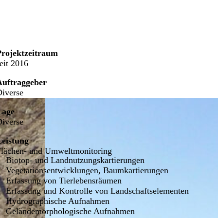
Projektzeitraum
eit 2016
Auftraggeber
iverse
Lage
iverse
Leistung
Flächen- und Umweltmonitoring
Biotop- und Landnutzungskartierungen
Vegetationsentwicklungen, Baumkartierungen
Erfassung von Tierlebensräumen
Erfassung und Kontrolle von Landschaftselementen
Hydrographische Aufnahmen
Geländemorphologische Aufnahmen