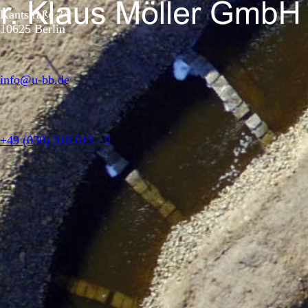
Kantstraße 34
10625 Berlin
info@u-bb.de
+49 (030) 318 613 - 0