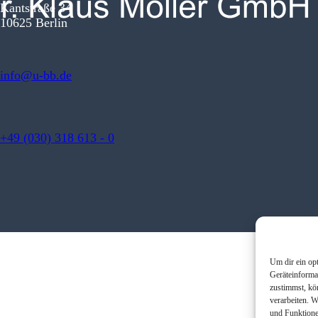
Kantstraße 34
10625 Berlin
info@u-bb.de
+49 (030) 318 613 - 0
Um dir ein op
Geräteinforma
zustimmst, kö
verarbeiten. 
und Funktione